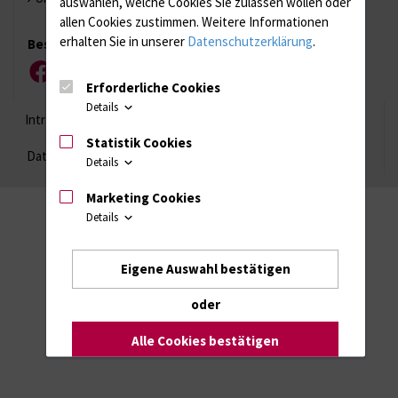
auswählen, welche Cookies Sie zulassen wollen oder
allen Cookies zustimmen. Weitere Informationen
erhalten Sie in unserer
Datenschutzerklärung
.
Besuchen Sie uns
Facebook
Instagram
YouTube
LinkedIn
Xing
Erforderliche Cookies
Details
Intranet
Login (für Studenten)
Impressum
Statistik Cookies
Datenschutzhinweise
Barrierefreiheit
Details
Marketing Cookies
Details
Eigene Auswahl bestätigen
oder
Alle Cookies bestätigen