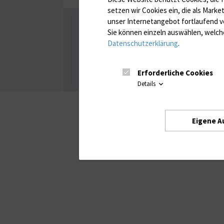
setzen wir Cookies ein, die als Marke
unser Internetangebot fortlaufend v
Universität Rostock
Sie können einzeln auswählen, welche
Datenschutzerklärung
.
Besuchen Sie uns
Facebook
Instagram
YouTube
LinkedIn
Xing
Erforderliche Cookies
Details
Eigene A