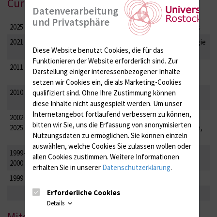
Curriculum vitae
Datenverarbeitung
und Privatsphäre
2025
Professur für Biostatistik, Universitätsmedizin Rostock
2021
Habilitation zur Privatdozentin für das Fach Epidemiologie
Diese Website benutzt Cookies, die für das
und Biometrie, Charité - Universitätsmedizin Berlin
Funktionieren der Website erforderlich sind.
Zur
2011
MSc in Epidemiologie, London School of Hygiene &
Darstellung einiger interessenbezogener Inhalte
Tropical Medicine, UK
setzen wir Cookies ein, die als Marketing-Cookies
2010
Promotion zum Dr. rer. medic., Charité -
qualifiziert sind. Ohne Ihre Zustimmung können
Universitätsmedizin Berlin
diese Inhalte nicht ausgespielt werden.
Um unser
Internetangebot fortlaufend verbessern zu können,
2002-
Leitende Wissenschaftliche Mitarbeiterin, Institut für
bitten wir Sie, uns die Erfassung von anonymisierten
2025
Sozialmedizin, Epidemiologie und Gesundheitsökonomie,
Nutzungsdaten zu ermöglichen.
Sie können einzeln
Charité ‐ Universitätsmedizin Berlin
auswählen, welche Cookies Sie zulassen wollen oder
1999-
Wissenschaftliche Mitarbeiterin, CeDiS (Center für
allen Cookies zustimmen. Weitere Informationen
2000
Digitale Systeme) der Freien Universität Berlin
erhalten Sie in unserer
Datenschutzerklärung
.
1999
Diplom in Statistik, Universität Dortmund
Erforderliche Cookies
Details
Mitgliedschaften