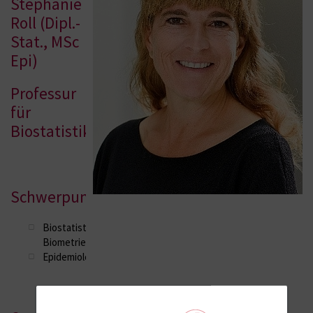
Stephanie
Roll (Dipl.-
Stat., MSc
Epi)
Professur
für
Biostatistik
Schwerpunkte
Biostatistik/
Biometrie
Epidemiologie