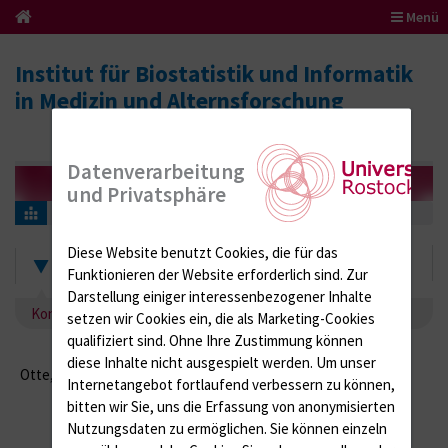
Menü
Institut für Biostatistik und Informatik
in Medizin und Alternsforschung
Datenverarbeitung
und Privatsphäre
Kontakt Benjamin Otte
Diese Website benutzt Cookies, die für das
Benjamin Otte
Funktionieren der Website erforderlich sind.
Zur
Darstellung einiger interessenbezogener Inhalte
Kontakt Benjamin Otte
setzen wir Cookies ein, die als Marketing-Cookies
qualifiziert sind. Ohne Ihre Zustimmung können
diese Inhalte nicht ausgespielt werden.
Um unser
Otte, Benjamin
494.7309
Internetangebot fortlaufend verbessern zu können,
benjamin.otte{bei}uni-
bitten wir Sie, uns die Erfassung von anonymisierten
rostock.de
Nutzungsdaten zu ermöglichen.
Sie können einzeln