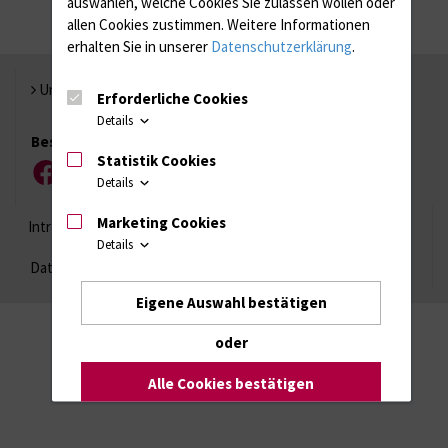
auswählen, welche Cookies Sie zulassen wollen oder
allen Cookies zustimmen. Weitere Informationen
erhalten Sie in unserer
Datenschutzerklärung
.
Universität Rostock
Erforderliche Cookies
Details
Besuchen Sie uns
Statistik Cookies
Facebook
Instagram
YouTube
LinkedIn
Xing
Details
Marketing Cookies
Intranet
Login (für Studenten)
Impressum
Details
Datenschutzhinweise
Barrierefreiheit
Eigene Auswahl bestätigen
oder
Alle Cookies bestätigen