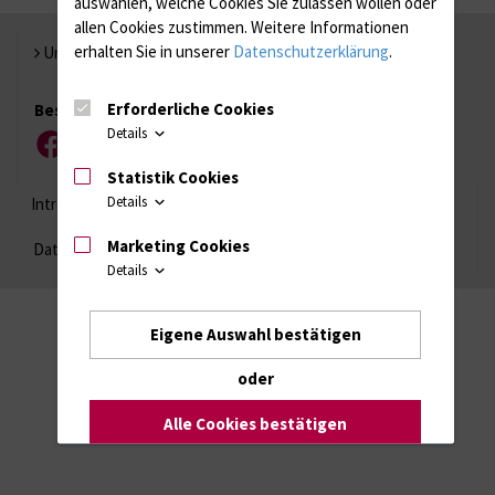
auswählen, welche Cookies Sie zulassen wollen oder
allen Cookies zustimmen. Weitere Informationen
erhalten Sie in unserer
Datenschutzerklärung
.
Universität Rostock
Erforderliche Cookies
Besuchen Sie uns
Details
Facebook
Instagram
YouTube
LinkedIn
Xing
Statistik Cookies
Details
Intranet
Login (für Studenten)
Impressum
Marketing Cookies
Datenschutzhinweise
Barrierefreiheit
Details
Eigene Auswahl bestätigen
oder
Alle Cookies bestätigen