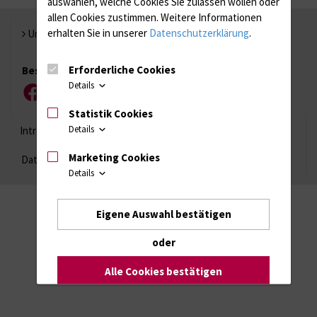
auswählen, welche Cookies Sie zulassen wollen oder
allen Cookies zustimmen. Weitere Informationen
erhalten Sie in unserer
Datenschutzerklärung
.
Universität Rostock
Erforderliche Cookies
Besuchen Sie uns
Details
Facebook
Instagram
YouTube
LinkedIn
Xing
Statistik Cookies
Details
Intranet
Login (für Studenten)
Impressum
Marketing Cookies
Datenschutzhinweise
Barrierefreiheit
Details
Eigene Auswahl bestätigen
oder
Alle Cookies bestätigen